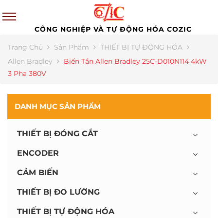
CÔNG NGHIỆP VÀ TỰ ĐỘNG HÓA COZIC
Trang Chủ
Sản Phẩm
THIẾT BỊ TỰ ĐỘNG HÓA
Allen Bradley
Biến Tần Allen Bradley 25C-D010N114 4kW
3 Pha 380V
DANH MỤC SẢN PHẨM
THIẾT BỊ ĐÓNG CẮT
ENCODER
CẢM BIẾN
THIẾT BỊ ĐO LƯỜNG
THIẾT BỊ TỰ ĐỘNG HÓA