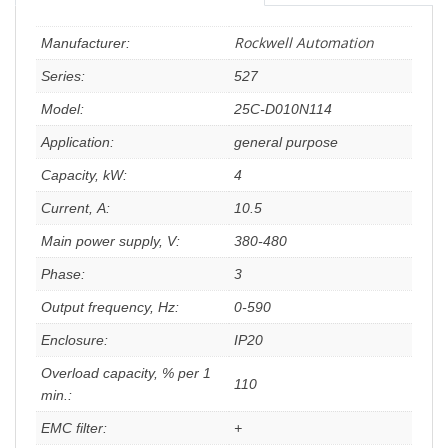
Rockwell Automation
Manufacturer:
Series:
527
Model:
25C-D010N114
Application:
general purpose
Capacity, kW:
4
Current, А:
10.5
Main power supply, V:
380-480
Phase:
3
Output frequency, Hz:
0-590
Enclosure:
IP20
Overload capacity, % per 1
110
min.:
EMC filter:
+