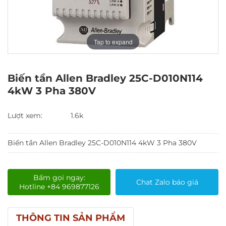
Tap to expand
Biến tần Allen Bradley 25C-D010N114
4kW 3 Pha 380V
Lượt xem:
1.6k
Biến tần Allen Bradley 25C-D010N114 4kW 3 Pha 380V
Bấm gọi ngay:
Chat Zalo báo giá
Hotline +84 969877126
THÔNG TIN SẢN PHẨM