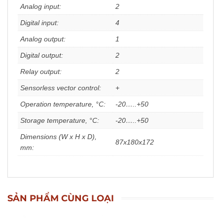
Analog input:
2
Digital input:
4
Analog output:
1
Digital output:
2
Relay output:
2
Sensorless vector control:
+
Operation temperature, °С:
-20…..+50
Storage temperature, °С:
-20…..+50
Dimensions (W x H x D),
87x180x172
mm:
SẢN PHẨM CÙNG LOẠI