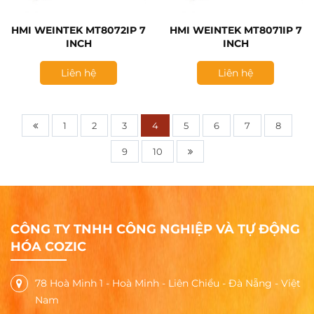
HMI WEINTEK MT8072IP 7
HMI WEINTEK MT8071IP 7
INCH
INCH
Liên hệ
Liên hệ
1
2
3
4
5
6
7
8
9
10
CÔNG TY TNHH CÔNG NGHIỆP VÀ TỰ ĐỘNG
HÓA COZIC
78 Hoà Minh 1 - Hoà Minh - Liên Chiểu - Đà Nẵng - Việt
Nam